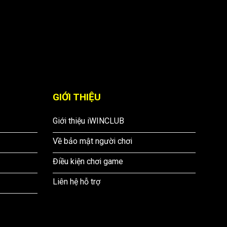
GIỚI THIỆU
Giới thiệu iWINCLUB
Về bảo mật người chơi
Điều kiện chơi game
Liên hệ hỗ trợ