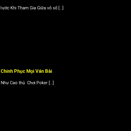
ước Khi Tham Gia Giữa vô số [...]
 Chinh Phục Mọi Ván Bài
Như Cao thủ Chơi Poker [...]