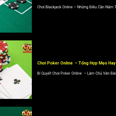
Chơi Blackjack Online – Những Điều Cần Nắm Tr
Chơi Poker Online – Tổng Hợp Mẹo Hay
Bí Quyết Chơi Poker Online – Làm Chủ Ván Bài 