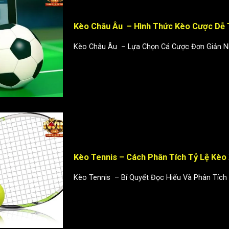
Kèo Châu Âu – Hình Thức Kèo Cược Dễ 
Kèo Châu Âu – Lựa Chọn Cá Cược Đơn Giản Như
Kèo Tennis – Cách Phân Tích Tỷ Lệ Kèo
Kèo Tennis – Bí Quyết Đọc Hiểu Và Phân Tích T