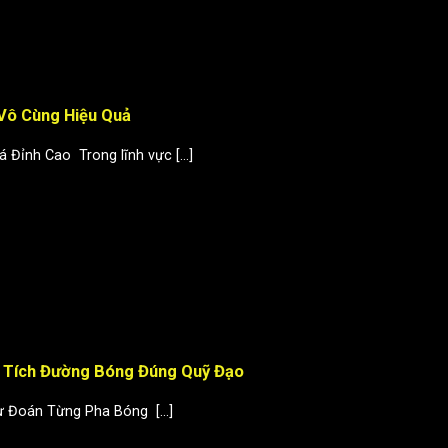
 Vô Cùng Hiệu Quả
ỉnh Cao Trong lĩnh vực [...]
n Tích Đường Bóng Đúng Quỹ Đạo
ự Đoán Từng Pha Bóng [...]