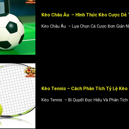
Kèo Châu Âu – Hình Thức Kèo Cược Dễ 
Kèo Châu Âu – Lựa Chọn Cá Cược Đơn Giản Như
Kèo Tennis – Cách Phân Tích Tỷ Lệ Kèo
Kèo Tennis – Bí Quyết Đọc Hiểu Và Phân Tích T