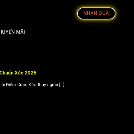
NHẬN QUÀ
HUYẾN MÃI
 Chuẩn Xác 2026
i Điểm Cược Kèo thay người [...]