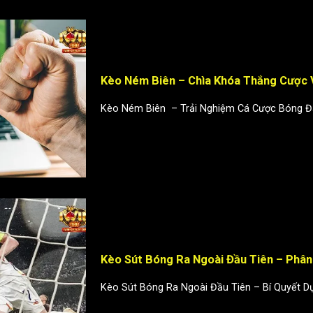
Kèo Ném Biên – Chìa Khóa Thắng Cược
Kèo Ném Biên – Trải Nghiệm Cá Cược Bóng Đá Đ
Kèo Sút Bóng Ra Ngoài Đầu Tiên – Phâ
Kèo Sút Bóng Ra Ngoài Đầu Tiên – Bí Quyết D