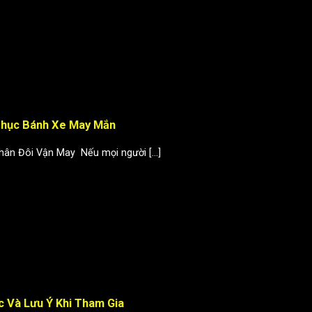
 Phục Bánh Xe May Mắn
ân Đôi Vận May Nếu mọi người [...]
c Và Lưu Ý Khi Tham Gia