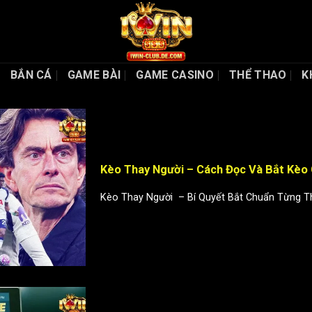
BẮN CÁ
GAME BÀI
GAME CASINO
THỂ THAO
K
Kèo Thay Người – Cách Đọc Và Bắt Kèo
Kèo Thay Người – Bí Quyết Bắt Chuẩn Từng Thờ