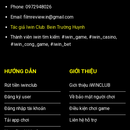
Phone: 0972948026
Email:
filmreview.in@gmail.com
Tác giả Iwin Club: Bein Trường Huynh
Thành viên iwin tìm kiếm: #iwin_game, #iwin_casino,
#iwin_cong_game, #iwin_bet
HƯỚNG DẪN
GIỚI THIỆU
Rút tiền iwinclub
Giới thiệu iWINCLUB
Đăng ký user
Về bảo mật người chơi
Đăng nhập tài khoản
Điều kiện chơi game
Tải app chơi
Liên hệ hỗ trợ