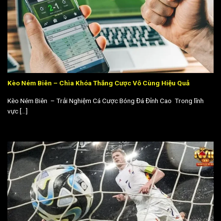
Kèo Ném Biên – Chìa Khóa Thắng Cược Vô Cùng Hiệu Quả
Kèo Ném Biên – Trải Nghiệm Cá Cược Bóng Đá Đỉnh Cao Trong lĩnh
vực [...]