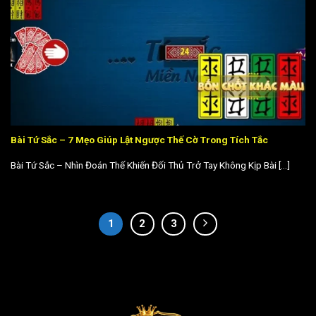
Bài Tứ Sắc – 7 Mẹo Giúp Lật Ngược Thế Cờ Trong Tích Tắc
Bài Tứ Sắc – Nhìn Đoán Thế Khiến Đối Thủ Trở Tay Không Kịp Bài [...]
1
2
3