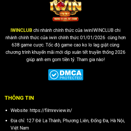
IWINCLUB
chi nhánh chính thức của iwinIWINCLUB chi
nhánh chính thức của iwin chính thức 01/01/2026 cùng hơn
638 game cược. Tốc độ game cao ko lo lag giật cùng
chương trình khuyến mãi mới dịp xuân tết truyền thống 2026
giúp anh em gom tiền tỷ. Tham gia nào!
THÔNG TIN
Website: https://filmreview.in/
Địa chỉ: 127 Đê La Thành, Phương Liên, Đống Đa, Hà Nội,
Việt Nam