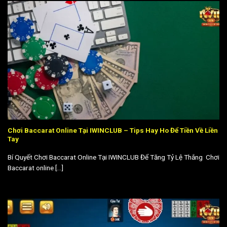
Chơi Baccarat Online Tại IWINCLUB – Tips Hay Ho Để Tiền Về Liền
Tay
Bí Quyết Chơi Baccarat Online Tại IWINCLUB Để Tăng Tỷ Lệ Thắng Chơi
Baccarat online [...]