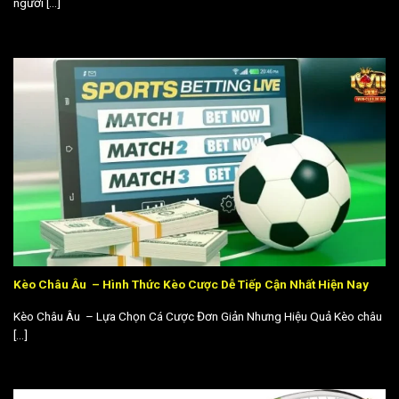
người [...]
Kèo Châu Âu – Hình Thức Kèo Cược Dễ Tiếp Cận Nhất Hiện Nay
Kèo Châu Âu – Lựa Chọn Cá Cược Đơn Giản Nhưng Hiệu Quả Kèo châu
[...]