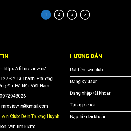
1
2
3
TIN
HƯỚNG DẪN
: https://filmreview.in/
Rút tiền iwinclub
: 127 Đê La Thành, Phương
Đăng ký user
ống Đa, Hà Nội, Việt Nam
Đăng nhập tài khoản
 0972948026
Tải app chơi
ilmreview.in@gmail.com
 Iwin Club: Bein Trường Huynh
Nạp tiền tài khoản
iên iwin tìm kiếm: