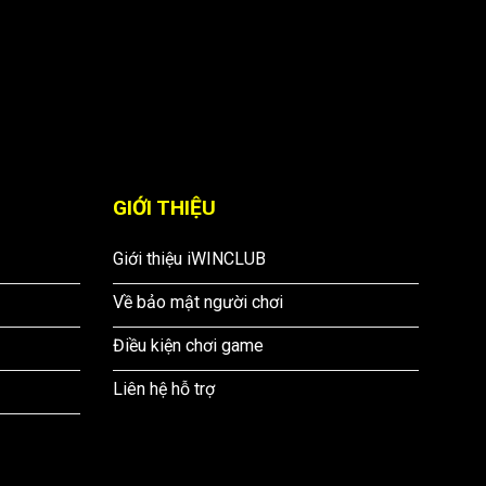
GIỚI THIỆU
Giới thiệu iWINCLUB
Về bảo mật người chơi
Điều kiện chơi game
Liên hệ hỗ trợ