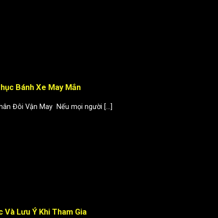
 Phục Bánh Xe May Mắn
ân Đôi Vận May Nếu mọi người [...]
c Và Lưu Ý Khi Tham Gia