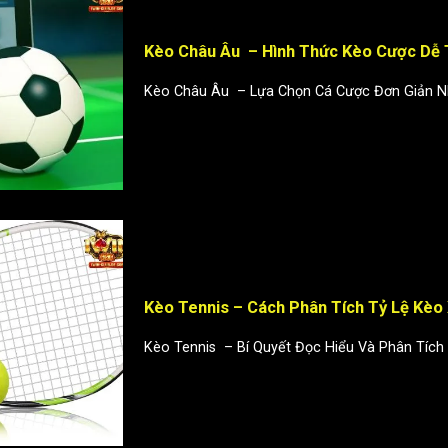
Kèo Châu Âu – Hình Thức Kèo Cược Dễ 
Kèo Châu Âu – Lựa Chọn Cá Cược Đơn Giản Như
Kèo Tennis – Cách Phân Tích Tỷ Lệ Kèo
Kèo Tennis – Bí Quyết Đọc Hiểu Và Phân Tích T