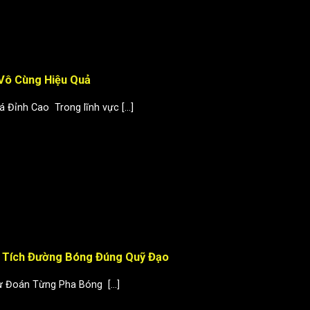
 Vô Cùng Hiệu Quả
ỉnh Cao Trong lĩnh vực [...]
n Tích Đường Bóng Đúng Quỹ Đạo
ự Đoán Từng Pha Bóng [...]